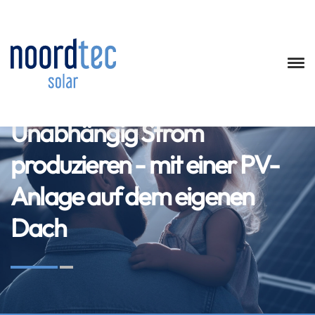
Energiewende mitgestalten. Für eine lebenswerte Zukunft.
Unabhängig Strom
produzieren - mit einer PV-
Anlage auf dem eigenen
Dach